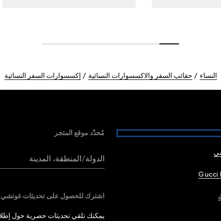
النساء
حقائب السفر والاكسسوارات النسائية
إكسسوارات السفر النسائية
مُحدّد موقع المتجر
شي
الدولة/المنطقة، المدينة
Gucci 
اشترك للحصول على تحديثات غوتشي
يمكنك تلقي تحديثات حصرية حول إطلاق 