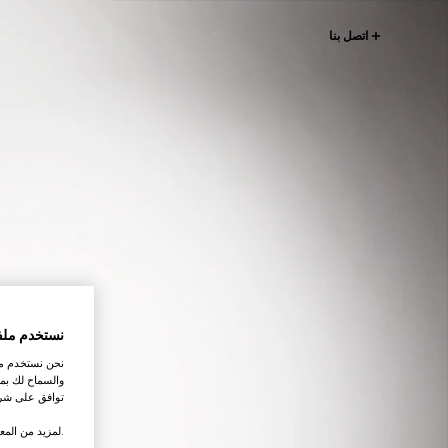
اتصل بنا
نستخدم ملف
نحن نستخدم ملف
والسماح لك بمش
توافق على شرو
.لمزيد من المع