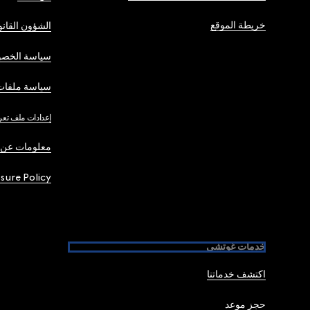
خريطة الموقع
الشؤون القانو
سياسة الخصو
سياسة ملفات 
إعدادات ملف تعر
معلومات عن 
osure Policy
خدمات غوتشي
اكتشف خدماتنا
حجز موعد