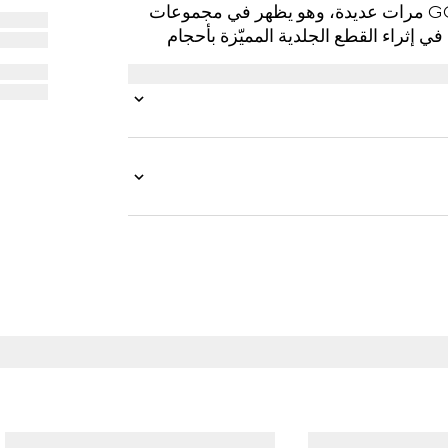
مجموعة Gucci Lido. أُعيد تخيّل قماش GG Supreme مرات عديدة، وهو يظهر في مجموعات
نيات. يستمر كانفاس Supreme الرمزي في إثراء القطع الجلدية المميّزة بأحجام
جديدة، على غرار علبة مستحضرات التجميل هذه التي تكتمل بالقطعة المعدنية لشعار G المزدوج