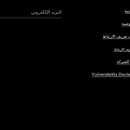
نية
البريد الإلكتروني
صية
تعريف الارتباط
يف الارتباط
الشركة
Vulnerability Discl