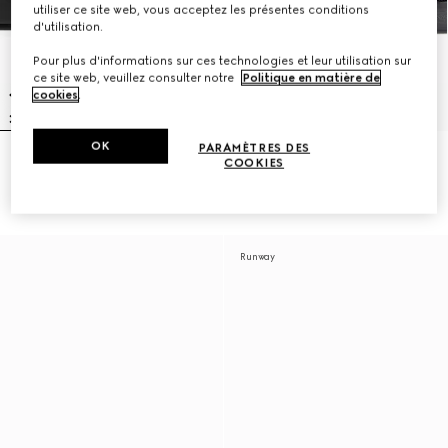
utiliser ce site web, vous acceptez les présentes conditions
d'utilisation.
Pour plus d'informations sur ces technologies et leur utilisation sur
ce site web, veuillez consulter notre
Politique en matière de
cookies
.
OK
PARAMÈTRES DES
Mules avec logo ton sur ton pour
Mules pour homme
COOKIES
homme
€ 630
€ 445
Runway