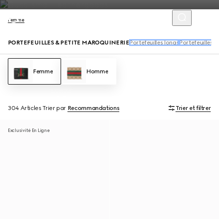
Femme
PORTEFEUILLES & PETITE MAROQUINERIE
Portefeuilles longs
Portefeuilles à
Femme
Homme
304 Articles
Trier par
Recommandations
Trier et filtrer
Exclusivité En Ligne