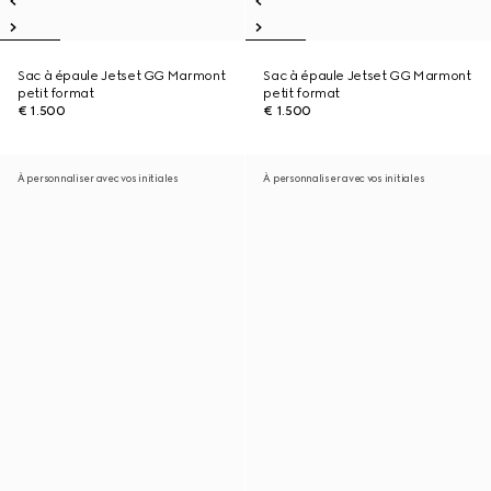
Sac à épaule Jetset GG Marmont
Sac à épaule Jetset GG Marmont
petit format
petit format
€ 1.500
€ 1.500
À personnaliser avec vos initiales
À personnaliser avec vos initiales