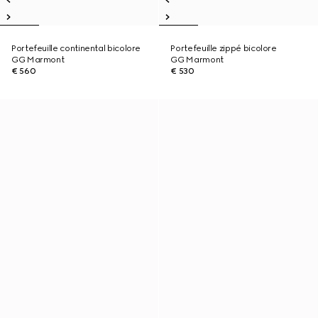
Portefeuille continental bicolore
Portefeuille zippé bicolore
GG Marmont
GG Marmont
€ 560
€ 530