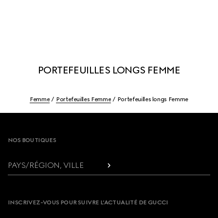
PORTEFEUILLES LONGS FEMME
Femme
Portefeuilles Femme
Portefeuilles longs Femme
Footer
NOS BOUTIQUES
PAYS/RÉGION, VILLE
INSCRIVEZ-VOUS POUR SUIVRE L’ACTUALITÉ DE GUCCI