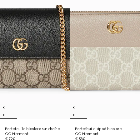
Portefeuille bicolore sur chaîne
Portefeuille zippé bicolore
GG Marmont
GG Marmont
€ 720
€ 530