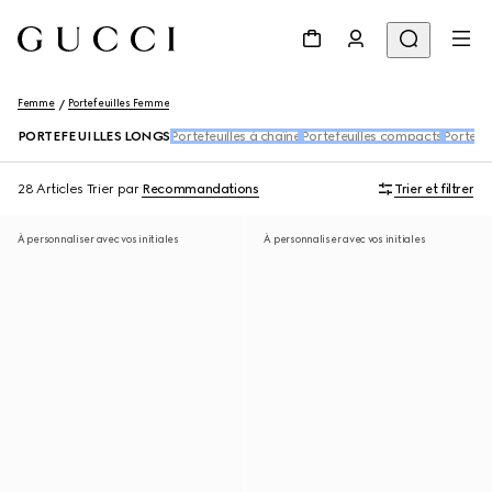
Femme
Portefeuilles Femme
PORTEFEUILLES LONGS
Portefeuilles à chaîne
Portefeuilles compacts
Porte-c
28 Articles
Trier par
Recommandations
Trier et filtrer
À personnaliser avec vos initiales
À personnaliser avec vos initiales