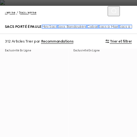
Femme
Sacs Femme
SACS PORTÉ ÉPAULE
Mini Sacs
Sacs Bandoulière
Cabas
Sacs à Main
Sacs à Dos
312 Articles
Trier par
Recommandations
Trier et filtrer
Exclusivité En Ligne
Exclusivité En Ligne