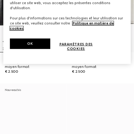
utiliser ce site web, vous acceptez les présentes conditions
d'utilisation.
Pour plus d'informations sur ces technologies et leur utilisation sur
ce site web, veuillez consulter notre
Politique en matière de
cookies
.
OK
PARAMÈTRES DES
COOKIES
Sac à épaule Jetset GG Marmont
Sac à épaule Jetset GG Marmont
moyen format
moyen format
€ 2.500
€ 2.500
Nouveautés