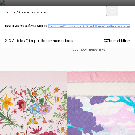
Femme
Accessoires Femme
FOULARDS & ÉCHARPES
Ceintures
Chapeaux & Gants
Lunettes
Accessoires p
210 Articles
Trier par
Recommandations
Trier et filtrer
Capri & Online Exclusive