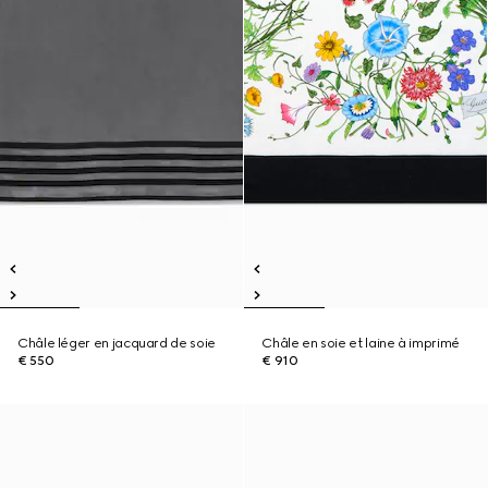
Châle léger en jacquard de soie
Châle en soie et laine à imprimé
€ 550
€ 910