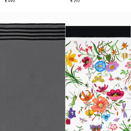
€ 490
€ 210