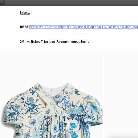
Nous Contacter
Enfants
BÉBÉ
Bébé (0-12 mois)
Fille (0-36 mois)
Garçon (0-36 mois)
Chaussu
291 Articles
Trier par
Recommandations