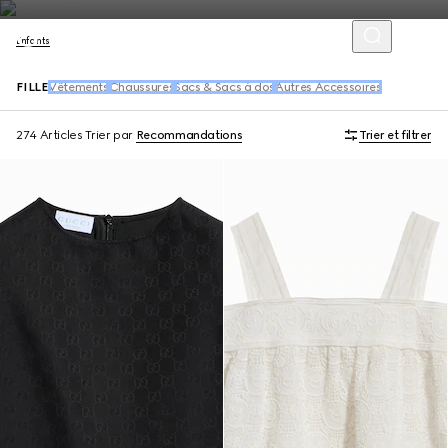
Enfants
FILLE
Vêtements
Chaussures
Sacs & Sacs à dos
Autres Accessoires
274 Articles
Trier par
Recommandations
Trier et filtrer