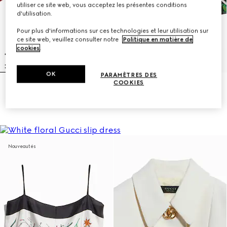
utiliser ce site web, vous acceptez les présentes conditions
d'utilisation.
Pour plus d'informations sur ces technologies et leur utilisation sur
ce site web, veuillez consulter notre
Politique en matière de
cookies
.
OK
PARAMÈTRES DES
COOKIES
Chemise en jacquard de soie à
Pantalon décontracté en soie
motif chaîne GG enlacés
imprimé
€ 1.600
€ 1.400
Nouveautés