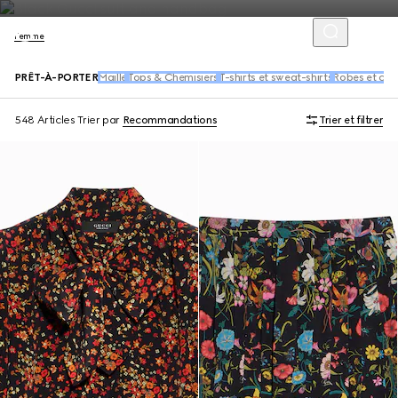
Femme
PRÊT-À-PORTER
Maille
Tops & Chemisiers
T-shirts et sweat-shirts
Robes et co
548 Articles
Trier par
Recommandations
Trier et filtrer