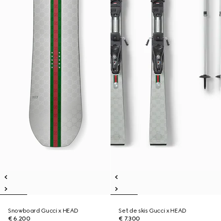
Snowboard Gucci x HEAD
Set de skis Gucci x HEAD
€ 6.200
€ 7.300