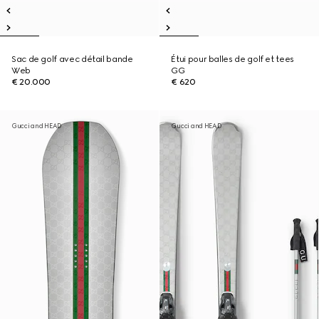
Sac de golf avec détail bande
Étui pour balles de golf et tees
Web
GG
€ 20.000
€ 620
Gucci and HEAD
Gucci and HEAD