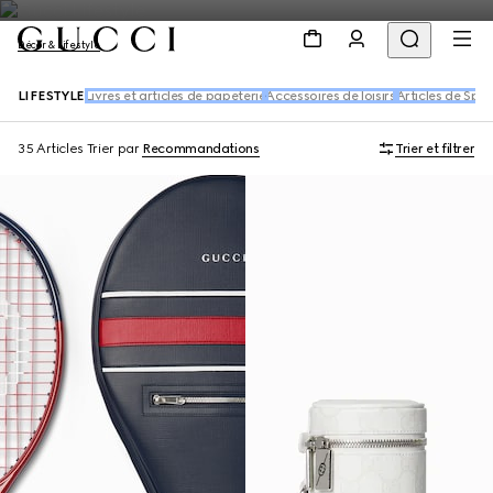
Décor & Lifestyle
LIFESTYLE
Livres et articles de papeterie
Accessoires de loisirs
Articles de Spor
35 Articles
Trier par
Recommandations
Trier et filtrer