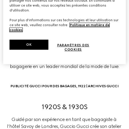
partager nos contenus sur vos réseaux sociaux. En continuant à
utiliser ce site web, vous acceptez les présentes conditions
LA CHRONOLOGIE DE 
d'utilisation.
GUCCI
Pour plus d'informations sur ces technologies et leur utilisation sur
ce site web, veuillez consulter notre
Politique en matière de
cookies
.
L’histoire de la Maison, qui s’étend sur plus d’un siècle, 
met en évidence une vision en constante évolution. 
OK
Chaque décennie est marquée par une succession de 
PARAMÈTRES DES
COOKIES
jalons historiques qui caractérisent l’évolution de la 
marque, se métamorphosant d’un petit atelier de 
bagagerie en un leader mondial de la mode de luxe.
PUBLICITÉ GUCCI POUR DES BAGAGES, 1922 | ARCHIVES GUCCI
1920S & 1930S
Guidé par son expérience en tant que bagagiste à 
l’hôtel Savoy de Londres, Guccio Gucci crée son atelier 