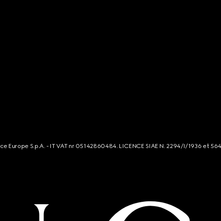
rce Europe S.p.A. - IT VAT nr 05142860484. LICENCE SIAE N. 2294/I/1936 et 56