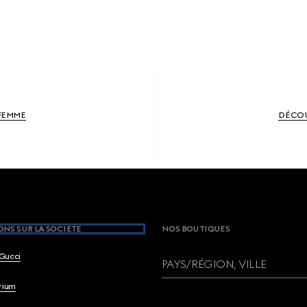
FEMME
DÉCOU
NS SUR LA SOCIETE
NOS BOUTIQUES
Gucci
PAYS/RÉGION, VILLE
brium