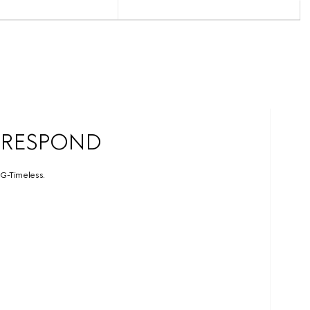
RRESPOND
 G-Timeless.