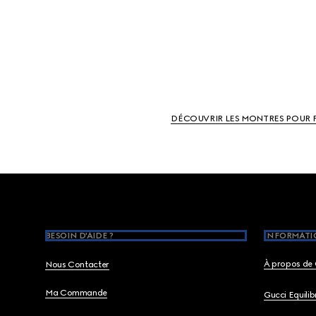
DÉCOUVRIR LES MONTRES POUR 
Footer
BESOIN D'AIDE ?
INFORMATIO
À propos de 
Nous Contacter
Ma Commande
Gucci Equili