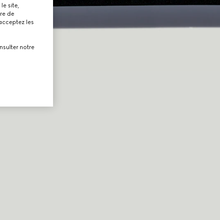
le site,
tre de
 acceptez les
nsulter notre