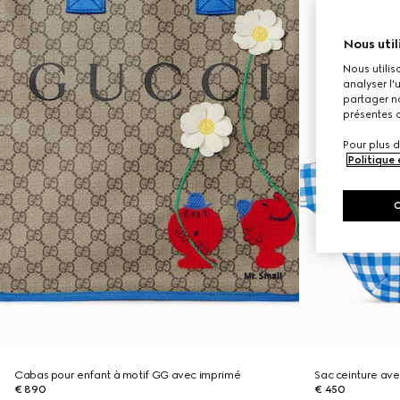
Nous util
Nous utilis
analyser l'
partager no
présentes c
Pour plus d
Politique
Cabas pour enfant à motif GG avec imprimé
Sac ceinture ave
€ 890
€ 450