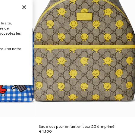
le site,
tre de
 acceptez les
nsulter notre
Sac à dos pour enfant en tissu GG à imprimé
€ 1.100