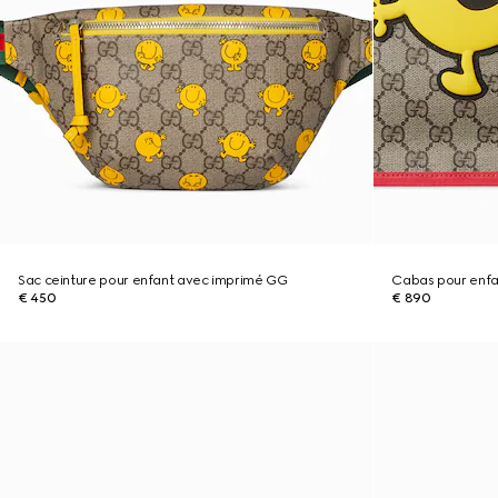
Sac ceinture pour enfant avec imprimé GG
Cabas pour enfa
€ 450
€ 890