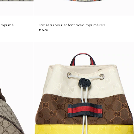
 imprimé
Sac seau pour enfant avec imprimé GG
€ 570