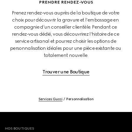
PRENDRE RENDEZ-VOUS
Prenez rendez-vous auprès de la boutique de votre 
choix pour découvrir la gravure et l’embossage en 
compagnie d’un conseiller clientèle. Pendant ce 
rendez-vous dédié, vous découvrirez l’histoire de ce 
service artisanal et pourrez choisir les options de 
personnalisation idéales pour une pièce existante ou 
totalement nouvelle.
Trouver une Boutique
Services Gucci
Personnalisation
Footer
NOS BOUTIQUES