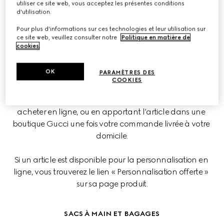
utiliser ce site web, vous acceptez les présentes conditions
Que ce soit pour vous ou pour offrir, sublimez votre article 
d'utilisation.
Gucci avec un détail unique.
Pour plus d'informations sur ces technologies et leur utilisation sur
ce site web, veuillez consulter notre
Politique en matière de
cookies
.
EN LIGNE
OK
PARAMÈTRES DES
COOKIES
Faites embosser vos initiales sur une sélection de sacs, 
bagages, ceintures et accessoires en cuir avant de les 
acheter en ligne, ou en apportant l’article dans une 
boutique Gucci une fois votre commande livrée à votre 
domicile.
Si un article est disponible pour la personnalisation en 
ligne, vous trouverez le lien « Personnalisation offerte » 
sur sa page produit.
SACS À MAIN ET BAGAGES