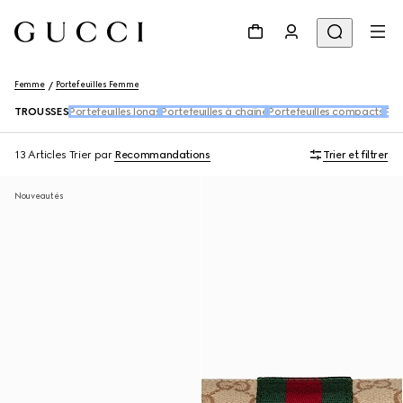
Femme
Portefeuilles Femme
TROUSSES
Portefeuilles longs
Portefeuilles à chaîne
Portefeuilles compacts
Por
13 Articles
Trier par
Recommandations
Trier et filtrer
Nouveautés