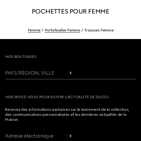
POCHETTES POUR FEMME
Femme
Portefeuilles Femme
Trousses Femme
Footer
NOS BOUTIQUES
PAYS/RÉGION, VILLE
INSCRIVEZ-VOUS POUR SUIVRE L’ACTUALITÉ DE GUCCI
Recevez des informations exclusives sur le lancement de la collection,
des communications personnalisées et les dernières actualités de la
Maison.
Adresse électronique