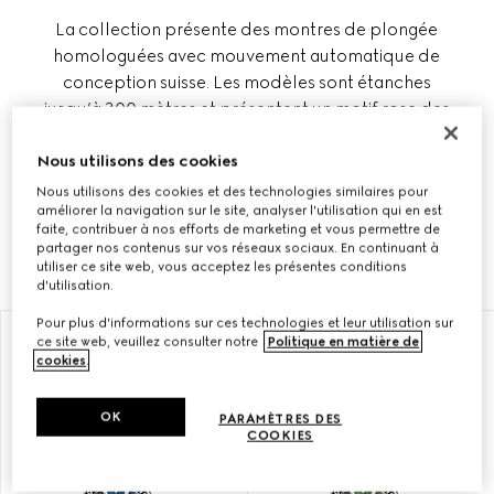
La collection présente des montres de plongée
homologuées avec mouvement automatique de
conception suisse. Les modèles sont étanches
jusqu’à 300 mètres et présentent un motif rose des
vents sur l’arrière du boîtier en hommage au
monde de la mer. La collection Gucci Dive
Nous utilisons des cookies
comprend également des modèles à quartz avec
Nous utilisons des cookies et des technologies similaires pour
améliorer la navigation sur le site, analyser l'utilisation qui en est
bracelet en acier ou des versions plus sportives en
faite, contribuer à nos efforts de marketing et vous permettre de
caoutchouc avec cadran noir uni.
partager nos contenus sur vos réseaux sociaux. En continuant à
utiliser ce site web, vous acceptez les présentes conditions
d'utilisation.
Pour plus d'informations sur ces technologies et leur utilisation sur
ce site web, veuillez consulter notre
Politique en matière de
cookies
.
OK
PARAMÈTRES DES
COOKIES