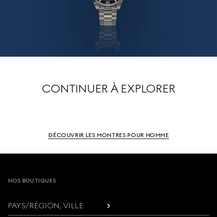
CONTINUER À EXPLORER
DÉCOUVRIR LES MONTRES POUR HOMME
Footer
NOS BOUTIQUES
PAYS/RÉGION, VILLE