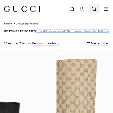
Femme
Chaussures Femme
BOTTINES ET BOTTES
Baskets
Mocassins et Chaussures à lacets
Mules
Sandal
21 Articles
Trier par
Recommandations
Trier et filtrer