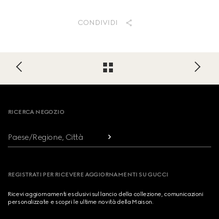
CONDIVIDI
Footer
RICERCA NEGOZIO
Paese/Regione, Città
REGISTRATI PER RICEVERE AGGIORNAMENTI SU GUCCI
Ricevi aggiornamenti esclusivi sul lancio della collezione, comunicazioni
personalizzate e scopri le ultime novità della Maison.