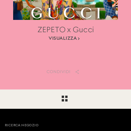
ZEPETO x Gucci
VISUALIZZA
CONDIVIDI
Footer
RICERCA NEGOZIO