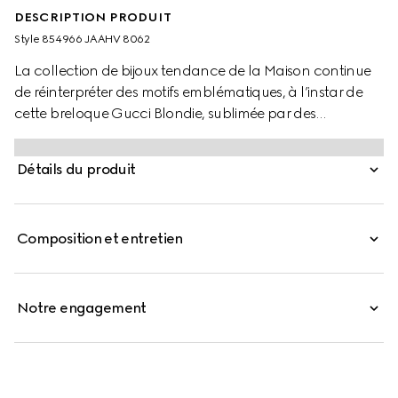
DESCRIPTION PRODUIT
Style ‎854966 JAAHV 8062
La collection de bijoux tendance de la Maison continue
de réinterpréter des motifs emblématiques, à l’instar de
cette breloque Gucci Blondie, sublimée par des
matériaux somptueux, un savoir-faire d’exception et une
touche de raffinement.
Détails du produit
Composition et entretien
Notre engagement