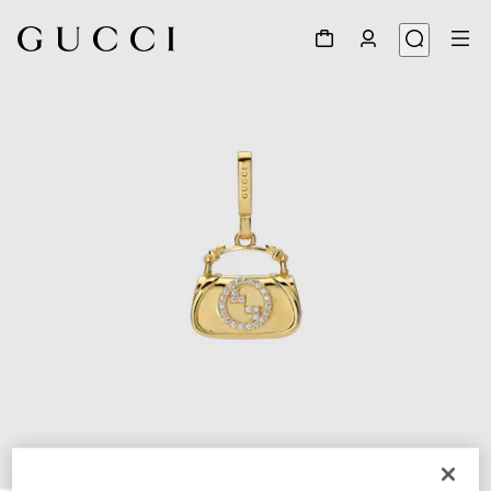
1
/
5