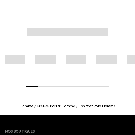
Homme
Prêt-à-Porter Homme
Tshirt et Polo Homme
Footer
NOS BOUTIQUES