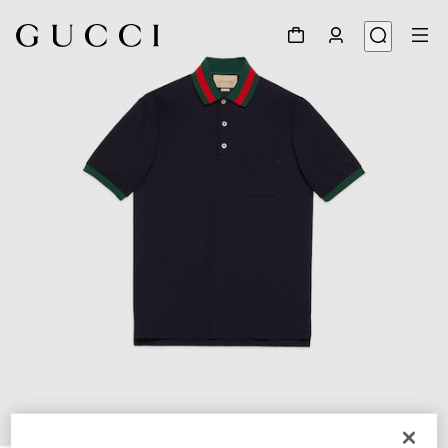
1
/
12