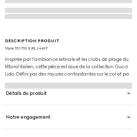
DESCRIPTION PRODUIT
Style ‎701735 XJELJ 4437
Inspirée par l’ambiance estivale et les clubs de plage du
littoral italien, cette pièce est issue de la collection Gucci
Lido. Défini par des rayures contrastantes sur le col et par
le symbole GG, ce polo en piqué de coton bleu marine
puise son inspiration dans l’histoire de Gucci.
Détails du produit
Notre engagement