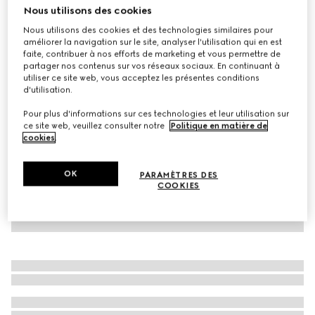
Nous utilisons des cookies
Polo en piqué de coton avec col bande Web
Nous utilisons des cookies et des technologies similaires pour
CHF 430
améliorer la navigation sur le site, analyser l'utilisation qui en est
Déclinaisons
bleu marine
faite, contribuer à nos efforts de marketing et vous permettre de
partager nos contenus sur vos réseaux sociaux. En continuant à
utiliser ce site web, vous acceptez les présentes conditions
d'utilisation.
Pour plus d'informations sur ces technologies et leur utilisation sur
ce site web, veuillez consulter notre
Politique en matière de
cookies
.
OK
PARAMÈTRES DES
COOKIES