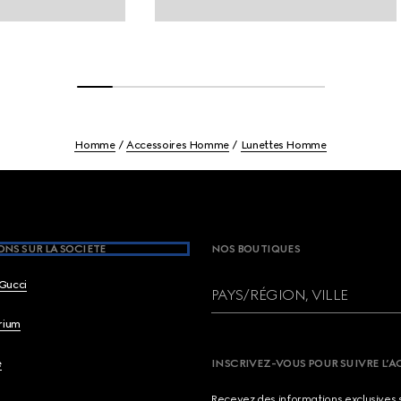
Homme
Accessoires Homme
Lunettes Homme
NS SUR LA SOCIETE
NOS BOUTIQUES
Gucci
PAYS/RÉGION, VILLE
brium
e
INSCRIVEZ-VOUS POUR SUIVRE L’A
Recevez des informations exclusives 