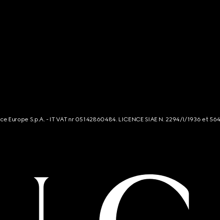
rce Europe S.p.A. - IT VAT nr 05142860484. LICENCE SIAE N. 2294/I/1936 et 56