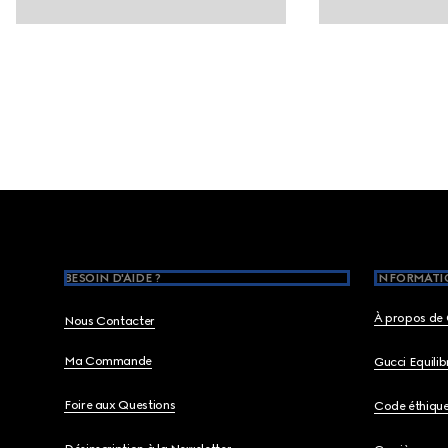
Footer
BESOIN D'AIDE ?
INFORMATIO
À propos de 
Nous Contacter
Ma Commande
Gucci Equili
Foire aux Questions
Code éthiqu