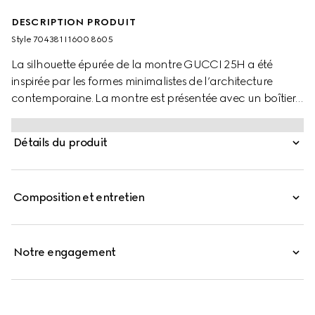
DESCRIPTION PRODUIT
Style ‎704381 I1600 8605
La silhouette épurée de la montre GUCCI 25H a été
inspirée par les formes minimalistes de l’architecture
contemporaine. La montre est présentée avec un boîtier
fin à plusieurs couches et un bracelet en acier à
cinq maillons, le tout complété par un verre bleu océan
Détails du produit
et un motif GG.
Composition et entretien
Notre engagement