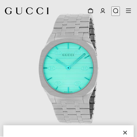
1
/
5