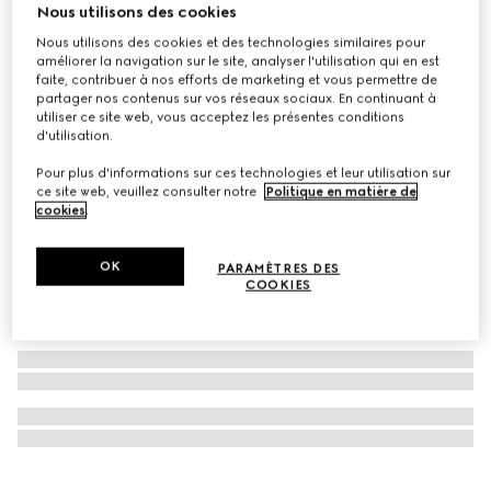
Nous utilisons des cookies
Virtual Try-On
Montre GUCCI 25H, 38 mm
Nous utilisons des cookies et des technologies similaires pour
améliorer la navigation sur le site, analyser l'utilisation qui en est
CHF 1,700
faite, contribuer à nos efforts de marketing et vous permettre de
partager nos contenus sur vos réseaux sociaux. En continuant à
utiliser ce site web, vous acceptez les présentes conditions
d'utilisation.
Pour plus d'informations sur ces technologies et leur utilisation sur
ce site web, veuillez consulter notre
Politique en matière de
cookies
.
OK
PARAMÈTRES DES
COOKIES