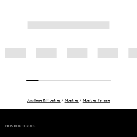
Joaillerie & Montres
Montres
Montres Femme
Footer
NOS BOUTIQUES