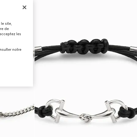
le site,
tre de
 acceptez les
nsulter notre