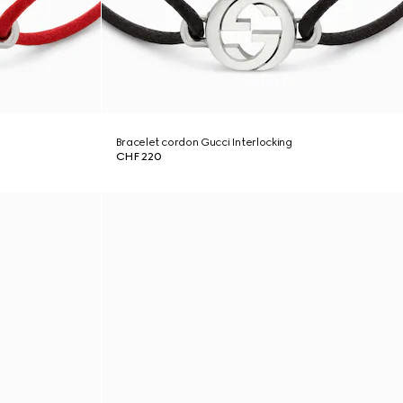
Bracelet cordon Gucci Interlocking
CHF 220