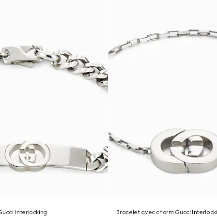
Gucci Interlocking
Bracelet avec charm Gucci Interlock