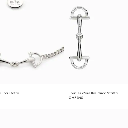
Gucci Staffa
Boucles d'oreilles Gucci Staffa
CHF 340