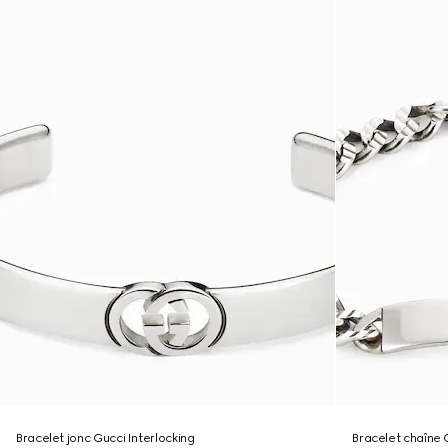
Bracelet jonc Gucci Interlocking
Bracelet chaîne 