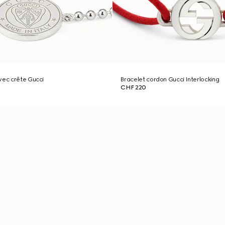
vec crête Gucci
Bracelet cordon Gucci Interlocking
CHF 220