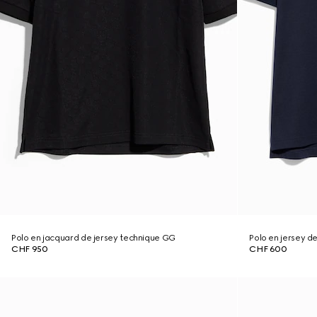
Polo en jacquard de jersey technique GG
Polo en jersey d
CHF 950
CHF 600