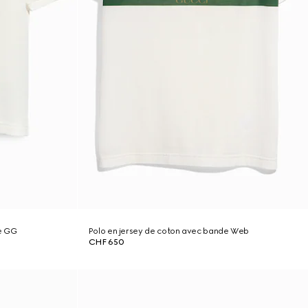
ue GG
Polo en jersey de coton avec bande Web
CHF 650