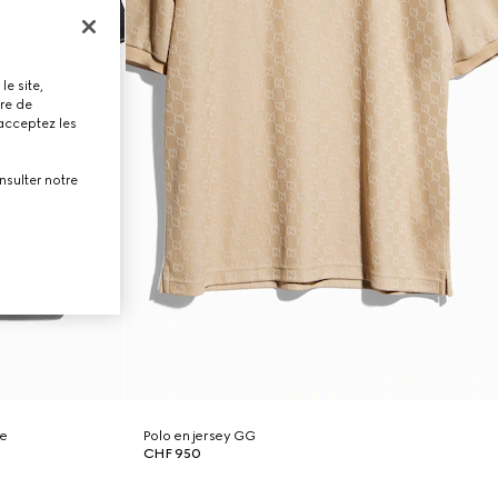
le site,
tre de
 acceptez les
nsulter notre
ie
Polo en jersey GG
CHF 950