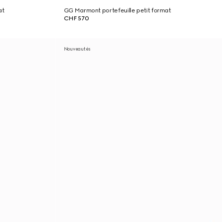
at
GG Marmont portefeuille petit format
CHF 570
Nouveautés