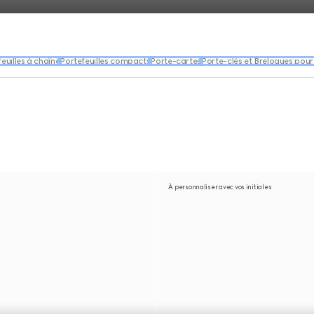
euilles à chaîne
Portefeuilles compacts
Porte-cartes
Porte-clés et Breloques pour
À personnaliser avec vos initiales