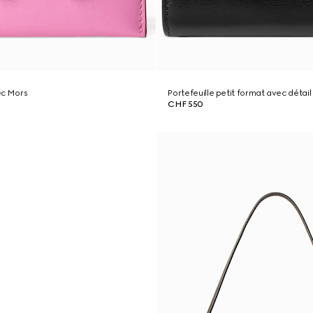
ec Mors
Portefeuille petit format avec détai
CHF 550