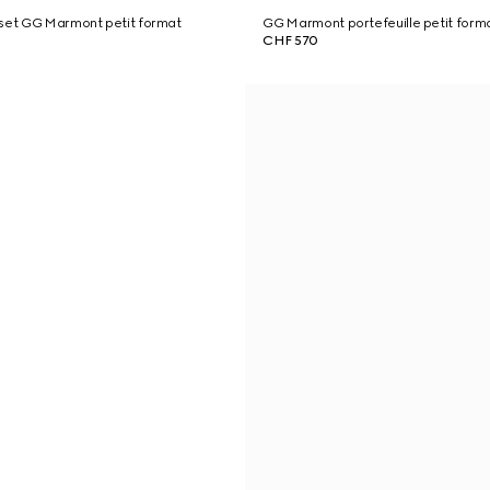
tset GG Marmont petit format
GG Marmont portefeuille petit form
CHF 570