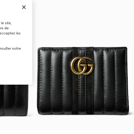
le site,
tre de
 acceptez les
nsulter notre