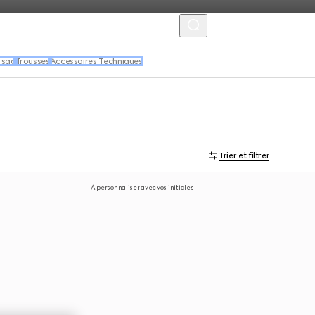
MENU
 sac
Trousses
Accessoires Techniques
Trier et filtrer
À personnaliser avec vos initiales