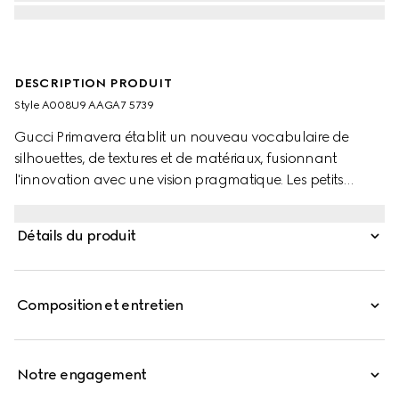
DESCRIPTION PRODUIT
Style ‎A008U9 AAGA7 5739
Gucci Primavera établit un nouveau vocabulaire de
silhouettes, de textures et de matériaux, fusionnant
l'innovation avec une vision pragmatique. Les petits
articles en cuir confectionnés en cuir raffiné sont finis
avec un logo doré pour une touche discrète.
Détails du produit
Composition et entretien
Notre engagement