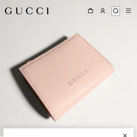
1
/
4