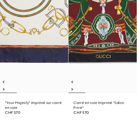
"Your Majesty" imprimé sur carré
Carré en soie imprimé "Salon
en soie
Privé"
CHF 570
CHF 570