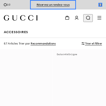
Découvrir les chaussures pour l’été
1
/
2
ACCESSOIRES
87 Articles
Trier par
Recommandations
Trier et filtrer
Exclusivité En Ligne