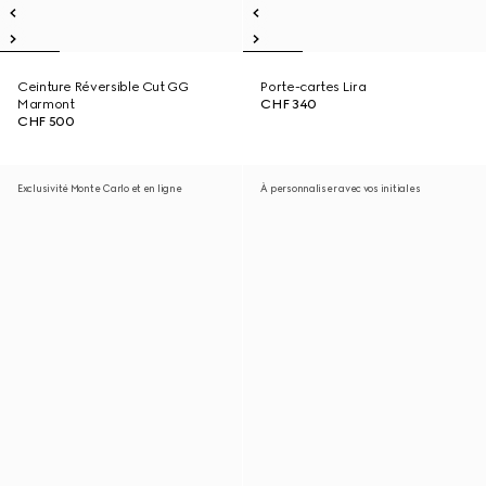
Ceinture Réversible Cut GG
Porte-cartes Lira
Marmont
CHF 340
CHF 500
Exclusivité Monte Carlo et en ligne
À personnaliser avec vos initiales