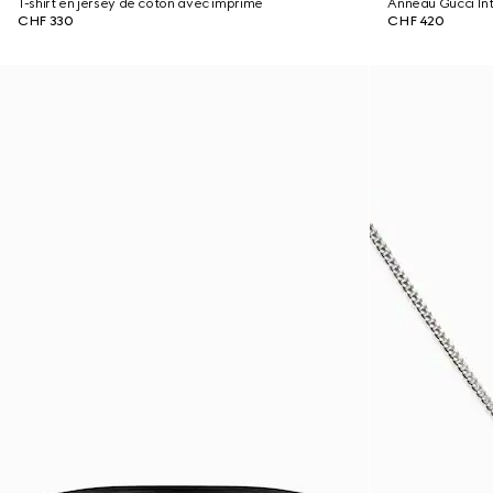
T-shirt en jersey de coton avec imprimé
Anneau Gucci Int
CHF 330
CHF 420