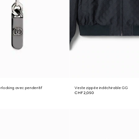
terlocking avec pendentif
Veste zippée indéchirable GG
CHF 2,050