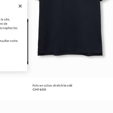
le site,
tre de
 acceptez les
nsulter notre
Polo en coton stretch brodé
CHF 600