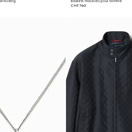
erlocking
Baskets massives pour homme
CHF 760