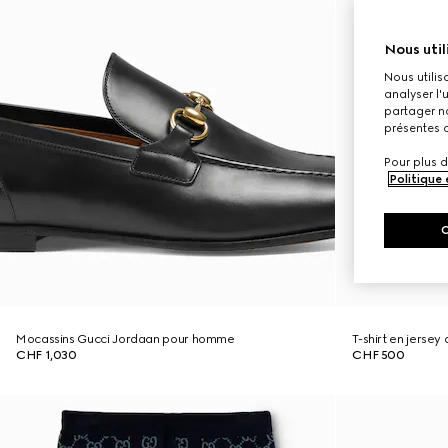
Nous util
Nous utilis
analyser l'
partager no
présentes c
Pour plus d
Politique
Mocassins Gucci Jordaan pour homme
T-shirt en jerse
CHF 1,030
CHF 500