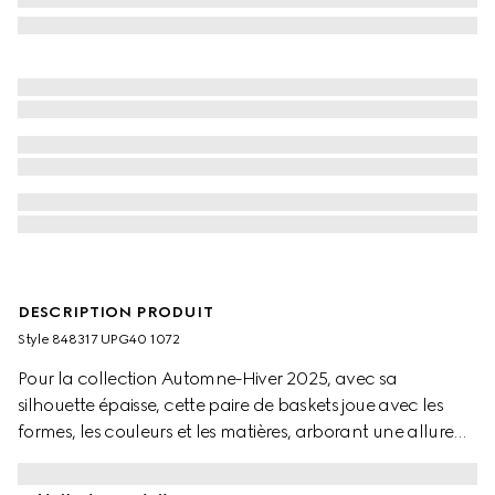
DESCRIPTION PRODUIT
Style ‎848317 UPG40 1072
Pour la collection Automne-Hiver 2025, avec sa
silhouette épaisse, cette paire de baskets joue avec les
formes, les couleurs et les matières, arborant une allure
rétro. Dotées d’une semelle en caoutchouc bien définie,
ces chaussures en cuir sont sublimées par une bande