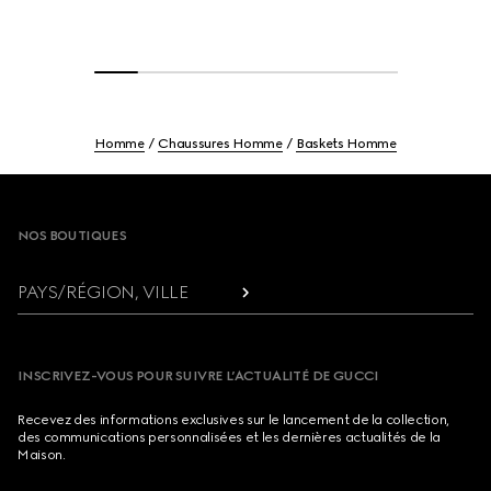
Homme
Chaussures Homme
Baskets Homme
Footer
NOS BOUTIQUES
PAYS/RÉGION, VILLE
INSCRIVEZ-VOUS POUR SUIVRE L’ACTUALITÉ DE GUCCI
Recevez des informations exclusives sur le lancement de la collection,
des communications personnalisées et les dernières actualités de la
Maison.