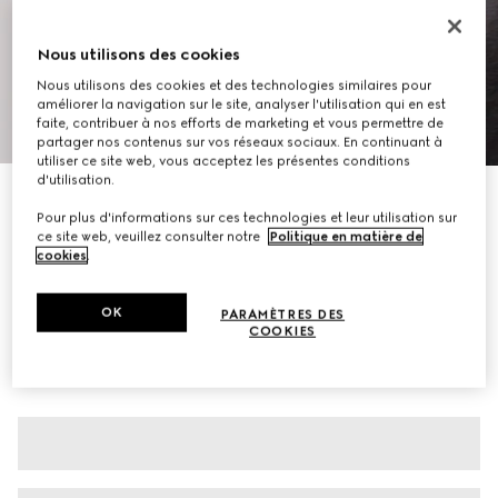
Nous utilisons des cookies
Nous utilisons des cookies et des technologies similaires pour
améliorer la navigation sur le site, analyser l'utilisation qui en est
1
/
10
faite, contribuer à nos efforts de marketing et vous permettre de
partager nos contenus sur vos réseaux sociaux. En continuant à
utiliser ce site web, vous acceptez les présentes conditions
d'utilisation.
Baskets massives pour homme
Pour plus d'informations sur ces technologies et leur utilisation sur
CHF 760
ce site web, veuillez consulter notre
Politique en matière de
Déclinaisons
cuir noir
cookies
.
OK
PARAMÈTRES DES
COOKIES