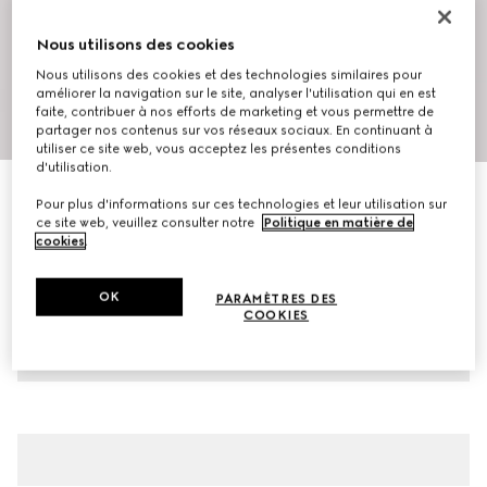
Nous utilisons des cookies
Nous utilisons des cookies et des technologies similaires pour
améliorer la navigation sur le site, analyser l'utilisation qui en est
faite, contribuer à nos efforts de marketing et vous permettre de
1
/
5
partager nos contenus sur vos réseaux sociaux. En continuant à
utiliser ce site web, vous acceptez les présentes conditions
d'utilisation.
Chemise de bowling en toile en mélange de lin à
Pour plus d'informations sur ces technologies et leur utilisation sur
motif GG
ce site web, veuillez consulter notre
Politique en matière de
cookies
.
CHF 1,000
Déclinaisons
noir
OK
PARAMÈTRES DES
COOKIES