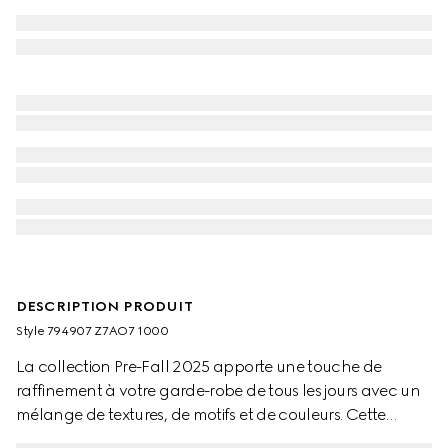
DESCRIPTION PRODUIT
Style ‎794907 Z7AO7 1000
La collection Pre-Fall 2025 apporte une touche de
raffinement à votre garde-robe de tous les jours avec un
mélange de textures, de motifs et de couleurs. Cette
chemise coupe standard est présentée en toile en