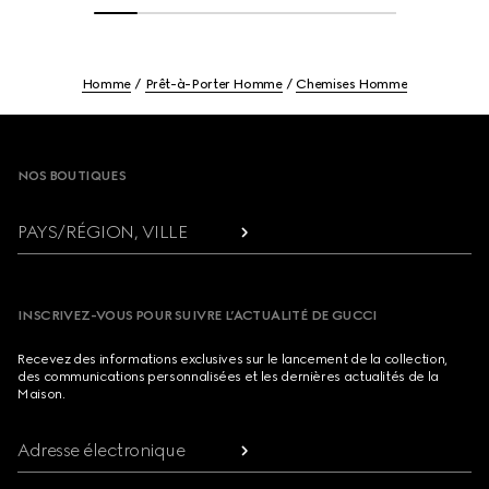
Homme
Prêt-à-Porter Homme
Chemises Homme
Footer
NOS BOUTIQUES
PAYS/RÉGION, VILLE
INSCRIVEZ-VOUS POUR SUIVRE L’ACTUALITÉ DE GUCCI
Recevez des informations exclusives sur le lancement de la collection,
des communications personnalisées et les dernières actualités de la
Maison.
Adresse électronique