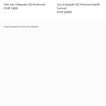
Mini sac à épaule GG Marmont
Sac à épaule GG Marmont petit
CHF 1,220
format
CHF 2,300
À personnaliser avec vos initiales