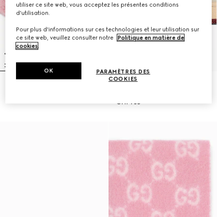
utiliser ce site web, vous acceptez les présentes conditions
d'utilisation.
Pour plus d'informations sur ces technologies et leur utilisation sur
ce site web, veuillez consulter notre
Politique en matière de
cookies
.
OK
PARAMÈTRES DES
COOKIES
Bonnet en mélange d’alpaga GG
Baskets Screener avec détail GG
CHF 380
en cristaux pour femme
CHF 750