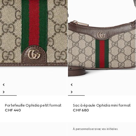
Portefeuille Ophidia petit format
Sac à épaule Ophidia mini format
CHF 440
CHF 680
À personnaliser avec vos initiales