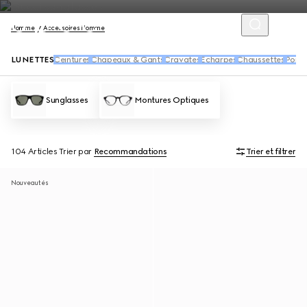
Homme
Accessoires Homme
LUNETTES
Ceintures
Chapeaux & Gants
Cravates
Écharpes
Chaussettes
Porte
Sunglasses
Montures Optiques
104 Articles
Trier par
Recommandations
Trier et filtrer
Nouveautés