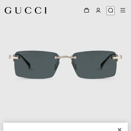
1
/
6