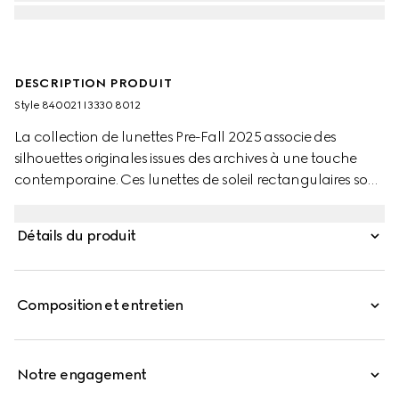
DESCRIPTION PRODUIT
Style ‎840021 I3330 8012
La collection de lunettes Pre-Fall 2025 associe des
silhouettes originales issues des archives à une touche
contemporaine. Ces lunettes de soleil rectangulaires sont
confectionnées en métal doré clair et arborent un détail
logo Gucci ajouré.
Détails du produit
Composition et entretien
Notre engagement