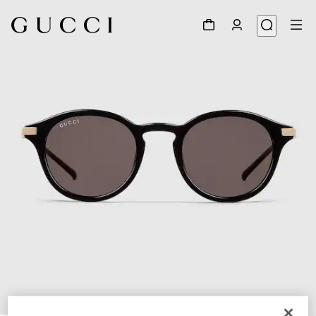
1
/
3