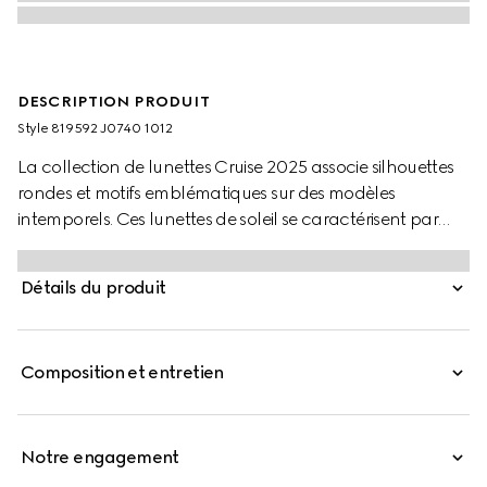
DESCRIPTION PRODUIT
Style ‎819592 J0740 1012
La collection de lunettes Cruise 2025 associe silhouettes
rondes et motifs emblématiques sur des modèles
intemporels. Ces lunettes de soleil se caractérisent par
une monture ronde et des branches doré clair avec
détail bande Web et logo Gucci gravé.
Détails du produit
Composition et entretien
Notre engagement