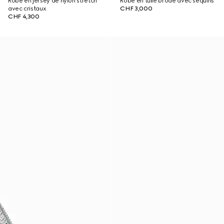
Robe en jersey de nylon stretch
Robe en tulle brodé avec sequins
avec cristaux
CHF 3,000
CHF 4,300