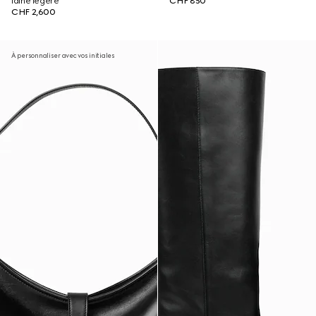
laine légère
CHF 850
CHF 2,600
À personnaliser avec vos initiales