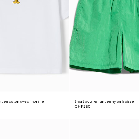
ant en coton avec imprimé
Short pour enfant en nylon froissé
CHF 280