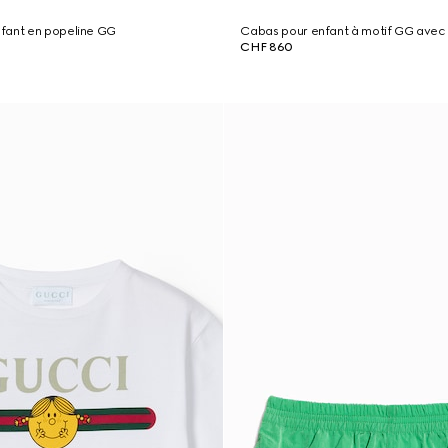
fant en popeline GG
Cabas pour enfant à motif GG avec
CHF 860