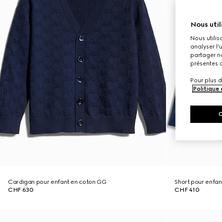
Nous util
Nous utilis
analyser l'
partager no
présentes c
Pour plus d
Politique
Cardigan pour enfant en coton GG
Short pour enfan
CHF 630
CHF 410