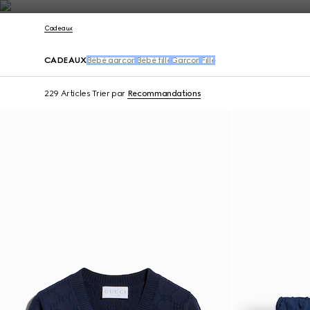
Nous Contacter
Cadeaux
CADEAUX
Bébé garçon
Bébé fille
Garçon
Fille
229 Articles
Trier par
Recommandations