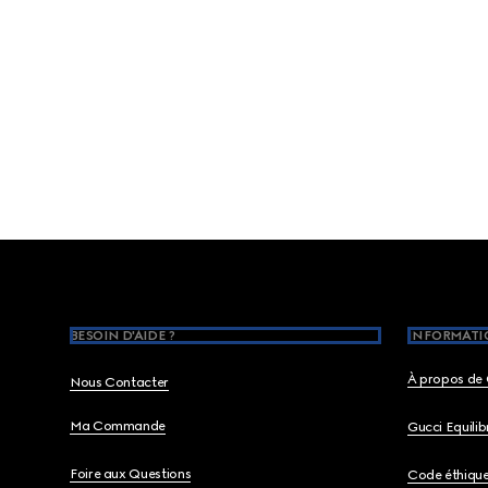
Footer
BESOIN D'AIDE ?
INFORMATIO
À propos de 
Nous Contacter
Ma Commande
Gucci Equili
Foire aux Questions
Code éthiqu