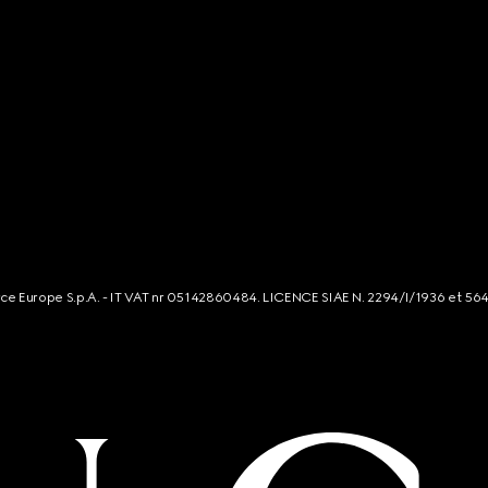
rce Europe S.p.A. - IT VAT nr 05142860484. LICENCE SIAE N. 2294/I/1936 et 56