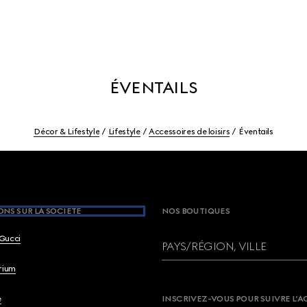
ÉVENTAILS
Décor & Lifestyle
Lifestyle
Accessoires de loisirs
Éventails
NS SUR LA SOCIETE
NOS BOUTIQUES
Gucci
PAYS/RÉGION, VILLE
brium
e
INSCRIVEZ-VOUS POUR SUIVRE L’A