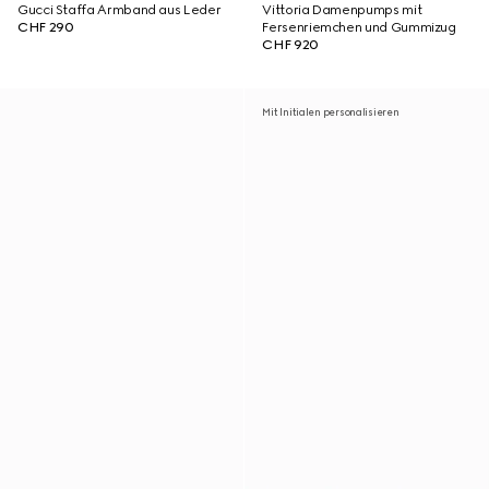
Gucci Staffa Armband aus Leder
Vittoria Damenpumps mit
CHF 290
Fersenriemchen und Gummizug
CHF 920
Mit Initialen personalisieren