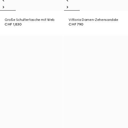
Große Schultertasche mit Web
Vittoria Damen-Zehensandale
CHF 1,830
CHF 790