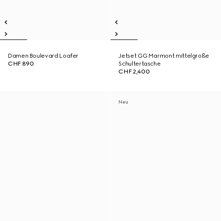
Damen Boulevard Loafer
Jetset GG Marmont mittelgroße
CHF 890
Schultertasche
CHF 2,400
Neu