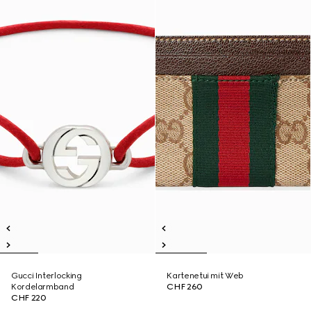
Gucci Interlocking
Kartenetui mit Web
Kordelarmband
CHF 260
CHF 220