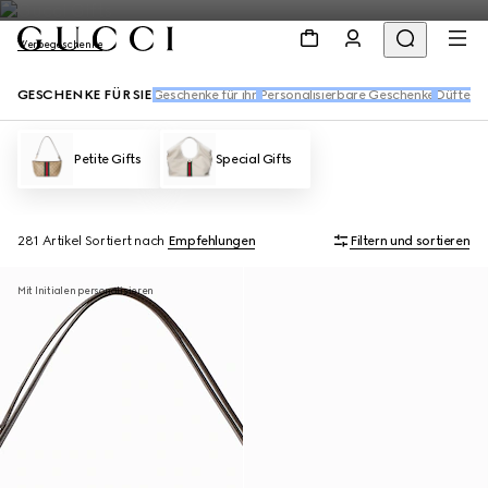
Werbegeschenke
GESCHENKE FÜR SIE
Geschenke für ihn
Personalisierbare Geschenke
Düfte u
Petite Gifts
Special Gifts
281 Artikel
Sortiert nach
Empfehlungen
Filtern und sortieren
Mit Initialen personalisieren