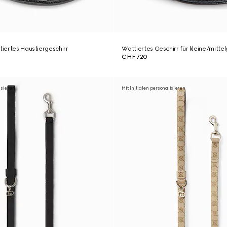
tiertes Haustiergeschirr
Wattiertes Geschirr für kleine/mitte
CHF 720
isieren
Mit Initialen personalisieren