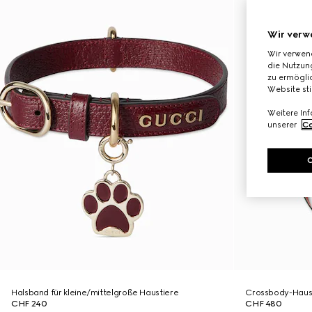
Wir verw
Wir verwen
die Nutzung
zu ermöglic
Website st
Weitere In
unserer
Co
Halsband für kleine/mittelgroße Haustiere
Crossbody-Haust
CHF 240
CHF 480