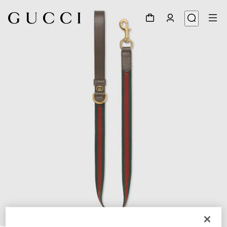
1
/
3