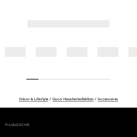
Décor & Lifestyle
Gucci Haustierkollektion
Accessoires
Footer
FILIALSUCHE