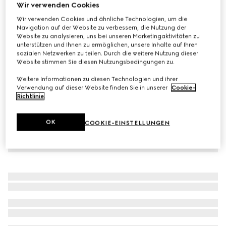
Wir verwenden Cookies
Mit Initialen personalisieren
Leine für Große Haustiere
Wir verwenden Cookies und ähnliche Technologien, um die
Navigation auf der Website zu verbessern, die Nutzung der
CHF 320
Website zu analysieren, uns bei unseren Marketingaktivitäten zu
Varianten
Canvas mit grünem und rotem Web
unterstützen und Ihnen zu ermöglichen, unsere Inhalte auf Ihren
sozialen Netzwerken zu teilen. Durch die weitere Nutzung dieser
Website stimmen Sie diesen Nutzungsbedingungen zu.
Weitere Informationen zu diesen Technologien und ihrer
Verwendung auf dieser Website finden Sie in unserer
Cookie-
Richtlinie
.
OK
COOKIE-EINSTELLUNGEN