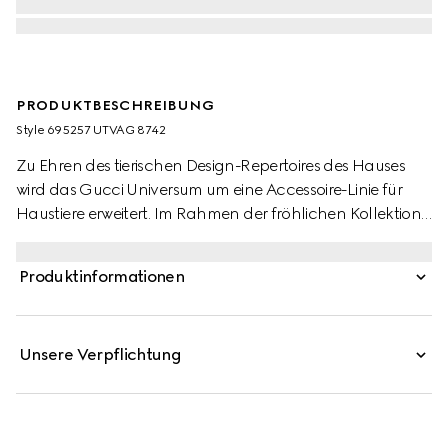
PRODUKTBESCHREIBUNG
Style ‎695257 UTVAG 8742
Zu Ehren des tierischen Design-Repertoires des Hauses
wird das Gucci Universum um eine Accessoire-Linie für
Haustiere erweitert. Im Rahmen der fröhlichen Kollektion
werden die Logos, Materialien und Symbole, die
untrennbar mit der Marke in Verbindung stehen, im
Produktinformationen
Miniatur-Format neu in Szene gesetzt. Hier wird das grüne
und rote Web kurzum zu einer Leine verarbeitet.
Unsere Verpflichtung