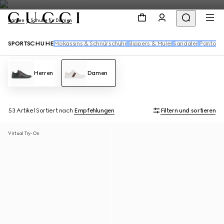
Damen
Schuhe für Damen
SPORTSCHUHE
Mokassins & Schnürschuhe
Slippers & Mules
Sandalen
Pantolet
Herren
Damen
53 Artikel
Sortiert nach
Empfehlungen
Filtern und sortieren
Virtual Try-On