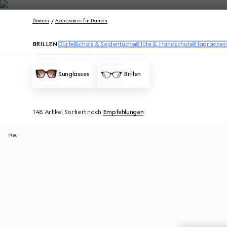
Kontakt
Damen
Accessoires für Damen
BRILLEN
Gürtel
Schals & Seidentücher
Hüte & Handschuhe
Haaraccess
Sunglasses
Brillen
148 Artikel
Sortiert nach
Empfehlungen
Neu