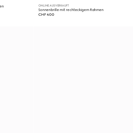
ONLINE AUSVERKAUFT
men
Sonnenbrille mit rechteckigem Rahmen
CHF 400