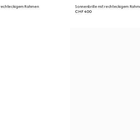
t rechteckigem Rahmen
Sonnenbrille mit rechteckigem Rah
CHF 400