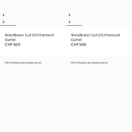
Wendbarer Cut GG Marmont
Wendbarer Cut GG Marmont
Gürtel
Gürtel
CHF 500
CHF 500
Mit Initialen personalisieren
Mit Initialen personalisieren