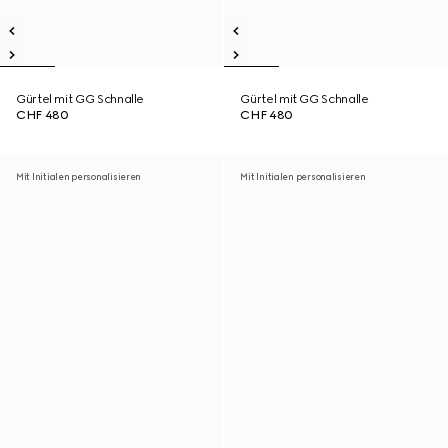
Gürtel mit GG Schnalle
Gürtel mit GG Schnalle
CHF 480
CHF 480
Mit Initialen personalisieren
Mit Initialen personalisieren