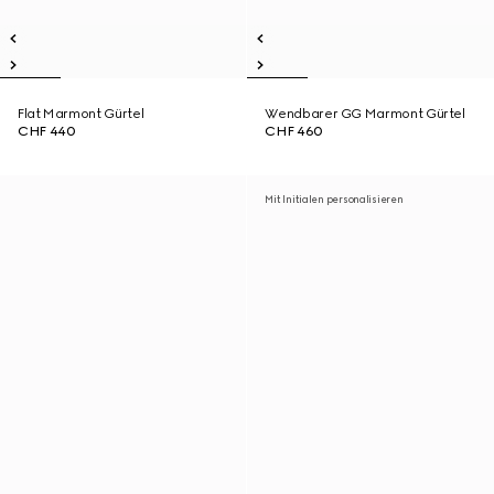
Flat Marmont Gürtel
Wendbarer GG Marmont Gürtel
CHF 440
CHF 460
Mit Initialen personalisieren