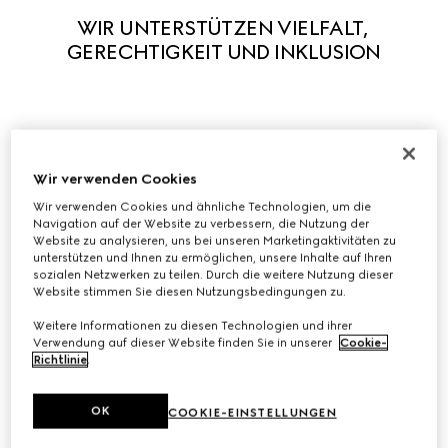
WIR UNTERSTÜTZEN VIELFALT, 
GERECHTIGKEIT UND INKLUSION
In Einklang mit unseren Prinzipien unterstützen wir aktiv 
die Vielfalt in all ihren Formen, damit jeder Mensch seine 
Wir verwenden Cookies
Individualität frei ausdrücken kann. Wir glauben, dass 
Wir verwenden Cookies und ähnliche Technologien, um die
Navigation auf der Website zu verbessern, die Nutzung der
unsere Besonderheit Kreativität und Innovation stimuliert. 
Website zu analysieren, uns bei unseren Marketingaktivitäten zu
Wir haben eine Reihe von Initiativen gestartet, um 
unterstützen und Ihnen zu ermöglichen, unsere Inhalte auf Ihren
Gerechtigkeit und Inklusion am Arbeitsplatz zu fördern, 
sozialen Netzwerken zu teilen. Durch die weitere Nutzung dieser
Website stimmen Sie diesen Nutzungsbedingungen zu.
und arbeiten mit führenden Organisationen zusammen, 
um zu systemischen Veränderungen in unserer Branche 
Weitere Informationen zu diesen Technologien und ihrer
Verwendung auf dieser Website finden Sie in unserer
Cookie-
und anderswo beizutragen.
Richtlinie
.
Vielfalt, Gerechtigkeit und Inklusion bei Gucci entdecken
OK
COOKIE-EINSTELLUNGEN