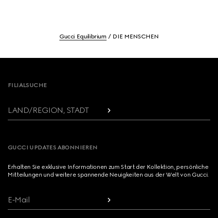
Gucci Equilibrium
DIE MENSCHEN
Footer
FILIALSUCHE
LAND/REGION, STADT
GUCCI UPDATES ABONNIEREN
Erhalten Sie exklusive Informationen zum Start der Kollektion, persönliche
Mitteilungen und weitere spannende Neuigkeiten aus der Welt von Gucci.
E-Mail