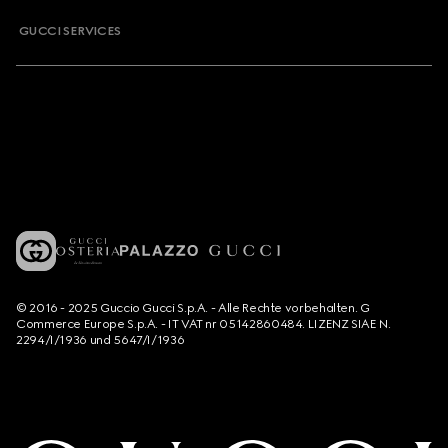
GUCCI SERVICES
© 2016 - 2025 Guccio Gucci S.p.A. - Alle Rechte vorbehalten. G
Commerce Europe S.p.A. - IT VAT nr 05142860484. LIZENZ SIAE N.
2294/I/1936 und 5647/I/1936