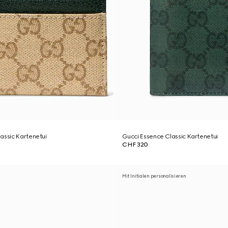
assic Kartenetui
Gucci Essence Classic Kartenetui
CHF 320
Mit Initialen personalisieren