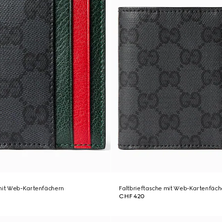
 mit Web-Kartenfächern
Faltbrieftasche mit Web-Kartenfäch
CHF 420