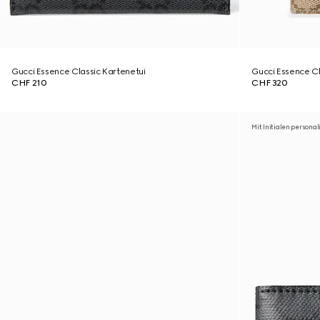
Gucci Essence Classic Kartenetui
Gucci Essence Cl
CHF 210
CHF 320
Mit Initialen personal