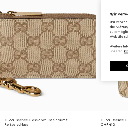
Wir verw
Wir verwen
die Nutzung
zu ermöglic
Website st
Weitere In
unserer
Co
Gucci Essence Classic Schlüsseletui mit
Gucci Essence C
Reißverschluss
CHF 410