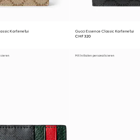
assic Kartenetui
Gucci Essence Classic Kartenetui
CHF 320
isieren
Mit Initialen personalisieren