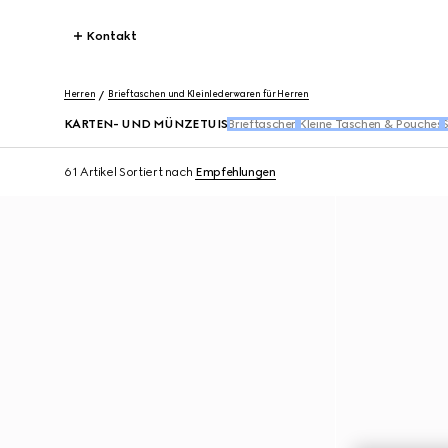
Kontakt
Herren
Brieftaschen und Kleinlederwaren für Herren
KARTEN- UND MÜNZETUIS
Brieftaschen
Kleine Taschen & Pouches
61 Artikel
Sortiert nach
Empfehlungen