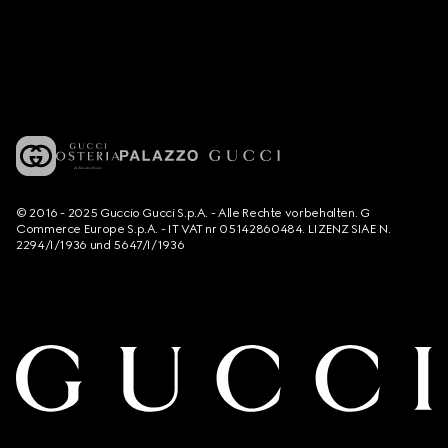
© 2016 - 2025 Guccio Gucci S.p.A. - Alle Rechte vorbehalten. G
Commerce Europe S.p.A. - IT VAT nr 05142860484. LIZENZ SIAE N.
2294/I/1936 und 5647/I/1936