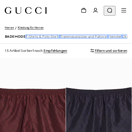
Herren
Kleidung für Herren
BADEMODE
T-Shirts & Polo Shirts
Trainingsanzüge und Pullover
Hemden
Stric
15 Artikel
Sortiert nach
Empfehlungen
Filtern und sortieren