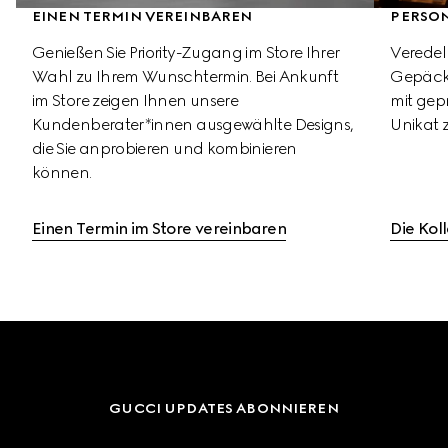
EINEN TERMIN VEREINBAREN
PERSO
Genießen Sie Priority-Zugang im Store Ihrer 
Veredel
Wahl zu Ihrem Wunschtermin. Bei Ankunft 
Gepäcks
im Store zeigen Ihnen unsere 
mit gepr
Kundenberater*innen ausgewählte Designs, 
Unikat 
die Sie anprobieren und kombinieren 
können.
Einen Termin im Store vereinbaren
Die Kol
GUCCI UPDATES ABONNIEREN