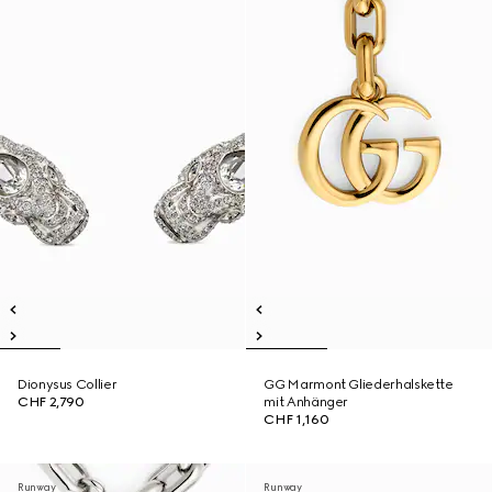
Dionysus Collier
GG Marmont Gliederhalskette
CHF 2,790
mit Anhänger
CHF 1,160
Runway
Runway