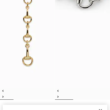
Horsebit Lariat-Halskette
Halskette mit Horsebit-Motiv