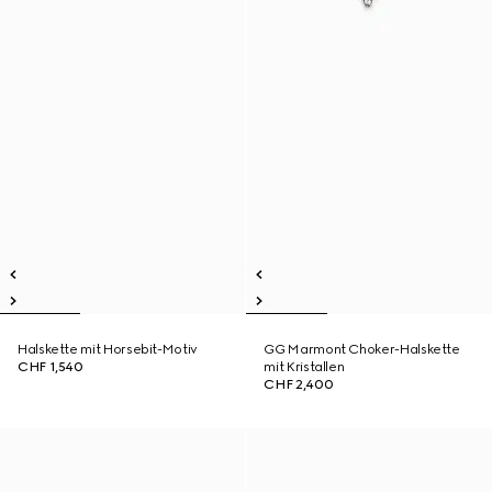
Halskette mit Horsebit-Motiv
GG Marmont Choker-Halskette
CHF 1,540
mit Kristallen
CHF 2,400